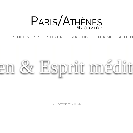
YLE
RENCONTRES
SORTIR
ÉVASION
ON AIME
ATHÈN
STYLE & LIFESTYLE
en & Esprit médi
ccueil
›
Style & Lifestyle
›
Art ancien & Esprit méditerran
Écrit par
Julie-Anne Amiard
29 octobre 2024